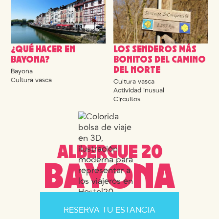
¿QUÉ HACER EN
LOS SENDEROS MÁS
BAYONA?
BONITOS DEL CAMINO
DEL NORTE
Bayona
Cultura vasca
Cultura vasca
Actividad inusual
Circuitos
A
L
B
E
R
G
U
E
2
0
B
A
Y
O
N
A
RESERVA TU ESTANCIA