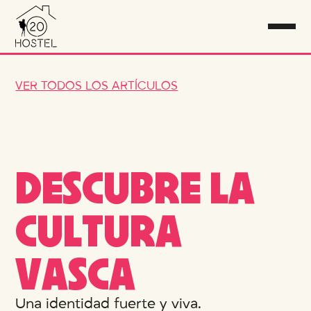
VER TODOS LOS ARTÍCULOS
D
E
S
C
U
B
R
E
L
A
C
U
L
T
U
R
A
V
A
S
C
A
Una identidad fuerte y viva.