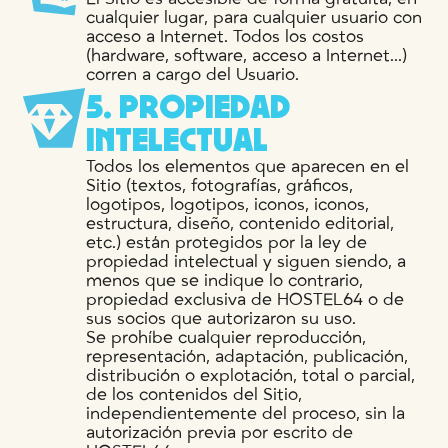
cualquier lugar, para cualquier usuario con
acceso a Internet. Todos los costos
(hardware, software, acceso a Internet...)
corren a cargo del Usuario.
5
.
P
R
O
P
I
E
D
A
D
I
N
T
E
L
E
C
T
U
A
L
Todos los elementos que aparecen en el
Sitio (textos, fotografías, gráficos,
logotipos, logotipos, iconos, iconos,
estructura, diseño, contenido editorial,
etc.) están protegidos por la ley de
propiedad intelectual y siguen siendo, a
menos que se indique lo contrario,
propiedad exclusiva de HOSTEL64 o de
sus socios que autorizaron su uso.
Se prohíbe cualquier reproducción,
representación, adaptación, publicación,
distribución o explotación, total o parcial,
de los contenidos del Sitio,
independientemente del proceso, sin la
autorización previa por escrito de