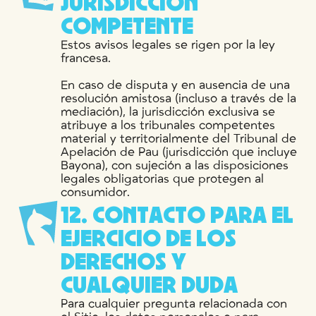
J
U
R
I
S
D
I
C
C
I
Ó
N
C
O
M
P
E
T
E
N
T
E
Estos avisos legales se rigen por la ley
francesa.
En caso de disputa y en ausencia de una
resolución amistosa (incluso a través de la
mediación), la jurisdicción exclusiva se
atribuye a los tribunales competentes
material y territorialmente del Tribunal de
Apelación de Pau (jurisdicción que incluye
Bayona), con sujeción a las disposiciones
legales obligatorias que protegen al
consumidor.
1
2
.
C
O
N
T
A
C
T
O
P
A
R
A
E
L
E
J
E
R
C
I
C
I
O
D
E
L
O
S
D
E
R
E
C
H
O
S
Y
C
U
A
L
Q
U
I
E
R
D
U
D
A
Para cualquier pregunta relacionada con