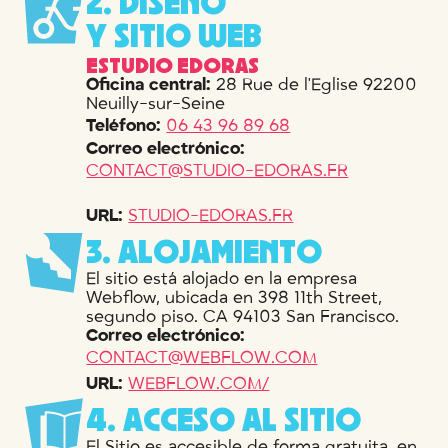
2
.
D
I
S
E
Ñ
O
Y
S
I
T
I
O
W
E
B
ESTUDIO EDORAS
Oficina central:
28 Rue de l'Eglise 92200
Neuilly-sur-Seine
Teléfono:
06 43 96 89 68
Correo electrónico:
CONTACT@STUDIO-EDORAS.FR
URL:
STUDIO-EDORAS.FR
3
.
A
L
O
J
A
M
I
E
N
T
O
El sitio está alojado en la empresa
Webflow, ubicada en 398 11th Street,
segundo piso. CA 94103 San Francisco.
Correo electrónico:
CONTACT@WEBFLOW.COM
URL:
WEBFLOW.COM/
4
.
A
C
C
E
S
O
A
L
S
I
T
I
O
El Sitio es accesible de forma gratuita, en