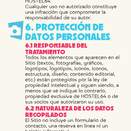
HOSTEL64.
Cualquier uso no autorizado constituye
una infracción que compromete la
responsabilidad de su autor.
6
.
P
R
O
T
E
C
C
I
Ó
N
D
E
D
A
T
O
S
P
E
R
S
O
N
A
L
E
S
6.1 RESPONSABLE DEL
TRATAMIENTO
Todos los elementos que aparecen en el
Sitio (textos, fotografías, gráficos,
logotipos, logotipos, iconos, iconos,
estructura, diseño, contenido editorial,
etc.) están protegidos por la ley de
propiedad intelectual y siguen siendo, a
menos que se indique lo contrario,
propiedad exclusiva de HOSTEL64 o de
sus socios que autorizaron su uso.
6.2 NATURALEZA DE LOS DATOS
RECOPILADOS
El Sitio no incluye un formulario de
contacto, una reserva en línea ni un