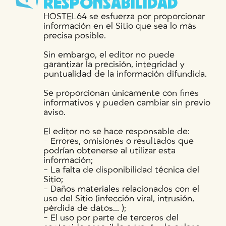
R
E
S
P
O
N
S
A
B
I
L
I
D
A
D
HOSTEL64 se esfuerza por proporcionar
información en el Sitio que sea lo más
precisa posible.
Sin embargo, el editor no puede
garantizar la precisión, integridad y
puntualidad de la información difundida.
Se proporcionan únicamente con fines
informativos y pueden cambiar sin previo
aviso.
El editor no se hace responsable de:
- Errores, omisiones o resultados que
podrían obtenerse al utilizar esta
información;
- La falta de disponibilidad técnica del
Sitio;
- Daños materiales relacionados con el
uso del Sitio (infección viral, intrusión,
pérdida de datos... );
- El uso por parte de terceros del