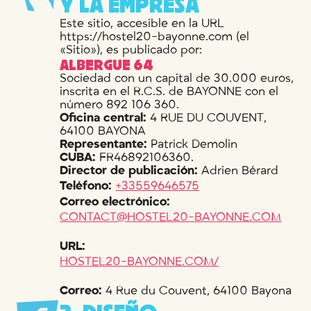
Y
L
A
E
M
P
R
E
S
A
Este sitio, accesible en la URL
https://hostel20-bayonne.com (el
«Sitio»), es publicado por:
ALBERGUE 64
Sociedad con un capital de 30.000 euros,
inscrita en el R.C.S. de BAYONNE con el
número 892 106 360.
Oficina central:
4 RUE DU COUVENT,
64100 BAYONA
Representante:
Patrick Demolin
CUBA:
FR46892106360.
Director de publicación:
Adrien Bérard
Teléfono:
+33559646575
Correo electrónico:
CONTACT@HOSTEL20-BAYONNE.COM
URL:
HOSTEL20-BAYONNE.COM/
Correo:
4 Rue du Couvent, 64100 Bayona