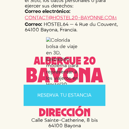
el Sitio, los datos personales o para
ejercer sus derechos:
Correo electrónico:
CONTACT@HOSTEL20-BAYONNE.COM
Correo:
HOSTEL64 — 4 Rue du Couvent,
64100 Bayona, Francia.
A
L
B
E
R
G
U
E
2
0
B
A
Y
O
N
A
RESERVA TU ESTANCIA
DIRECCIÓN
Calle Sainte-Catherine, 8 bis
64100 Bayona