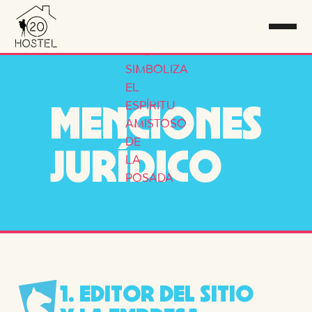
RESERVA
M
E
N
C
I
O
N
E
S
J
U
R
Í
D
I
C
O
1
.
E
D
I
T
O
R
D
E
L
S
I
T
I
O