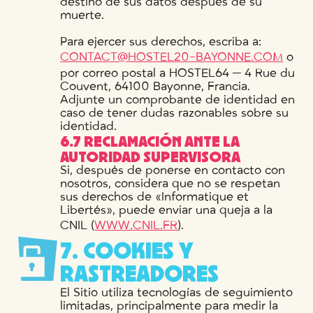
destino de sus datos después de su
muerte.
Para ejercer sus derechos, escriba a:
CONTACT@HOSTEL20-BAYONNE.COM
o
por correo postal a HOSTEL64 — 4 Rue du
Couvent, 64100 Bayonne, Francia.
Adjunte un comprobante de identidad en
caso de tener dudas razonables sobre su
identidad.
6.7 RECLAMACIÓN ANTE LA
AUTORIDAD SUPERVISORA
Si, después de ponerse en contacto con
nosotros, considera que no se respetan
sus derechos de «Informatique et
Libertés», puede enviar una queja a la
CNIL (
WWW.CNIL.FR
).
7
.
C
O
O
K
I
E
S
Y
R
A
S
T
R
E
A
D
O
R
E
S
El Sitio utiliza tecnologías de seguimiento
limitadas, principalmente para medir la