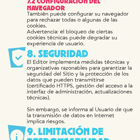
7.2 CONFIGURACIÓN DEL
NAVEGADOR
También puede configurar su navegador
para rechazar todas o algunas de las
cookies.
Advertencia: el bloqueo de ciertas
cookies técnicas puede degradar su
experiencia de usuario.
8
.
S
E
G
U
R
I
D
A
D
El Editor implementa medidas técnicas y
organizativas razonables para garantizar la
seguridad del Sitio y la protección de los
datos que pueden transmitirse
(certificado HTTPS, gestión del acceso a la
interfaz de administración, actualizaciones
técnicas).
Sin embargo, se informa al Usuario de que
la transmisión de datos en Internet
implica riesgos.
9
.
L
I
M
I
T
A
C
I
Ó
N
D
E